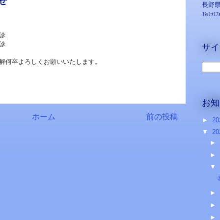
せ
長野県
Tel:0
診
診
サイ
解何卒よろしくお願いいたします。
お知
ホーム
前の投稿
►
20
▼
20
►
►
▼
►
►
►