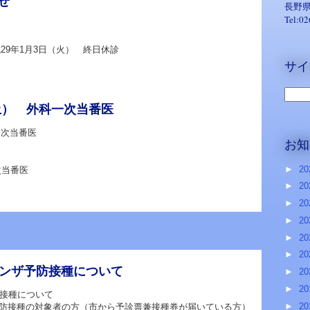
せ
長野県
Tel:0
成29年1月3日（火） 終日休診
サイ
（土） 外科一次当番医
一次当番医
お知
►
20
次当番医
►
20
►
20
►
20
►
20
►
20
エンザ予防接種について
►
20
►
20
防接種について
►
20
防接種の対象者の方（市から予診票兼接種券が届いている方）