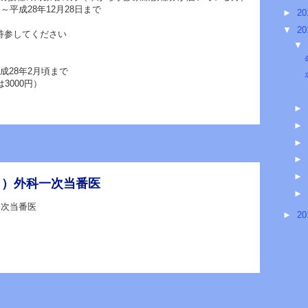
～平成28年12月28日まで
►
20
▼
20
持参してください
▼
成28年2月頃まで
3000円）
►
►
►
►
►
（日）外科一次当番医
►
一次当番医
►
20