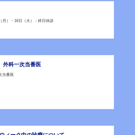
日（月）・16日（火）：終日休診
土）外科一次当番医
次当番医
。
ンウィーク中の診療について