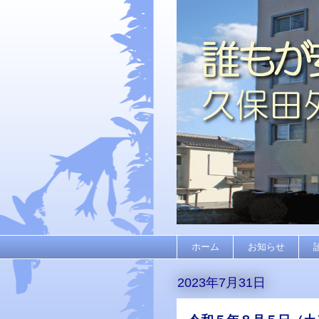
ホーム
お知らせ
2023年7月31日