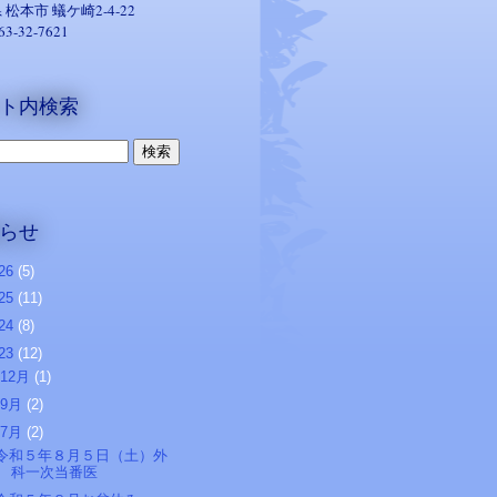
 松本市
蟻ケ崎2-4-22
263-32-7621
ト内検索
らせ
26
(5)
25
(11)
24
(8)
23
(12)
12月
(1)
9月
(2)
7月
(2)
令和５年８月５日（土）外
科一次当番医