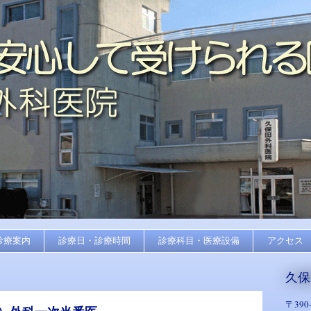
診療案内
診療日・診療時間
診療科目・医療設備
アクセス
久保
〒
390