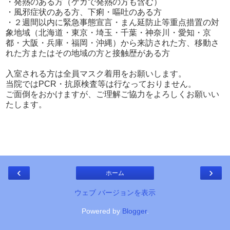
・発熱のある方（ケガで発熱の方も含む）
・風邪症状のある方、下痢・嘔吐のある方
・２週間以内に緊急事態宣言・まん延防止等重点措置の対
象地域（北海道・東京・埼玉・千葉・神奈川・愛知・京
都・大阪・兵庫・福岡・沖縄）から来訪された方、移動さ
れた方またはその地域の方と接触歴がある方
入室される方は全員マスク着用をお願いします。
当院ではPCR・抗原検査等は行なっておりません。
ご面倒をおかけますが、ご理解ご協力をよろしくお願いい
たします。
‹
›
ホーム
ウェブ バージョンを表示
Powered by
Blogger
.