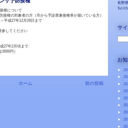
エンザ予防接種
長野県
Tel:0
防接種について
防接種の対象者の方（市から予診票兼接種券が届いている方）
～平成27年12月28日まで
サイ
持参してください
成27年2月頃まで
3000円）
お知
►
20
►
20
ホーム
前の投稿
►
20
►
20
►
20
►
20
►
20
►
20
►
20